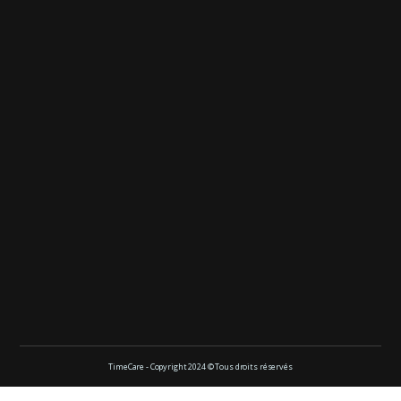
TimeCare - Copyright 2024 © Tous droits réservés